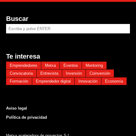
Buscar
Te interesa
Emprendedores
Metxa
Eventos
Mentoring
Convocatoria
Entrevista
Inversión
Coinversión
Formación
Emprendedor digital
Innovación
Economía
Aviso legal
Política de
privacidad
Metxa aceleradora de proyectos S.L