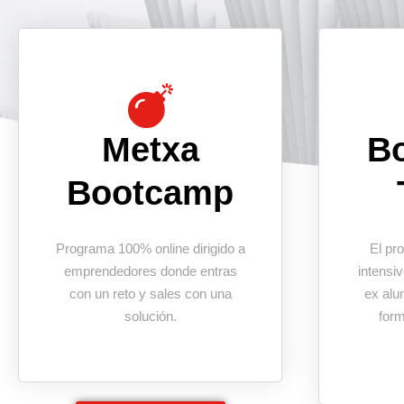
Metxa
B
Bootcamp
Programa 100% online dirigido a
El pr
emprendedores donde entras
intensi
con un reto y sales con una
ex alu
solución.
form