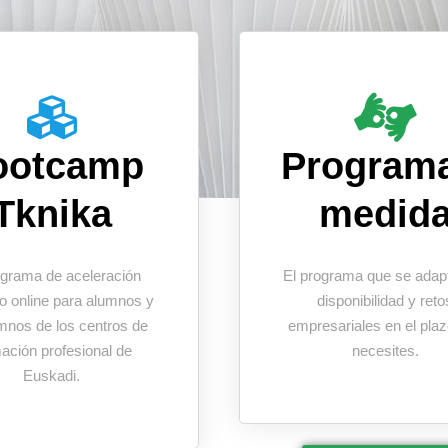
ootcamp
Program
Tknika
medid
ograma de aceleración
El programa que se adapt
vo online para alumnos y
disponibilidad y reto
mnos de los centros de
empresariales en el pla
ación profesional de
necesites.
Euskadi.