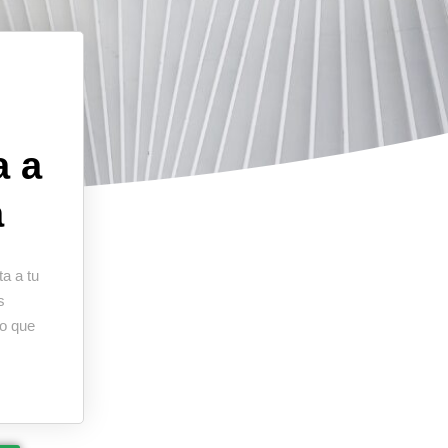
a a
a
a a tu
s
zo que