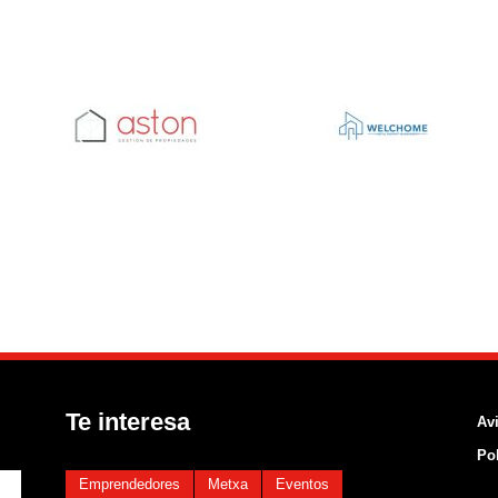
Te interesa
Avi
Pol
Emprendedores
Metxa
Eventos